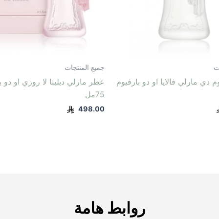
ت
جميع المنتجات
 دي مارلي فالايا او دو بارفيوم
عطر مارلي ديلينا لا روزي او دو ب
75مل
498.00
روابط هامة