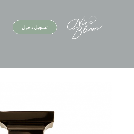
خطي
لى
لمحتوى
تسجيل دخول