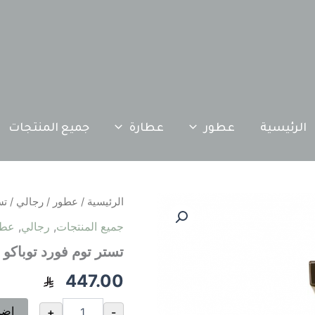
الرئيسية
عطور
عطارة
جميع المنتجات
كمية
الرئيسية
/
عطور
/
رجالي
/ تست
تستر
جميع المنتجات
,
رجالي
,
عطو
توم
فورد
تستر توم فورد توباكو فان
توباكو
فانيل
447.00
او
دو
إضا
+
-
بارفيوم