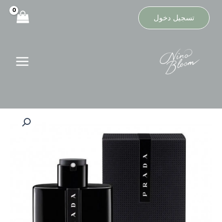
خطي
لى
تسجيل دخول
لمحتوى
كمية
عطر
برادا
لونا
روسا
بلاك
او
دو
بارفيوم
100مل