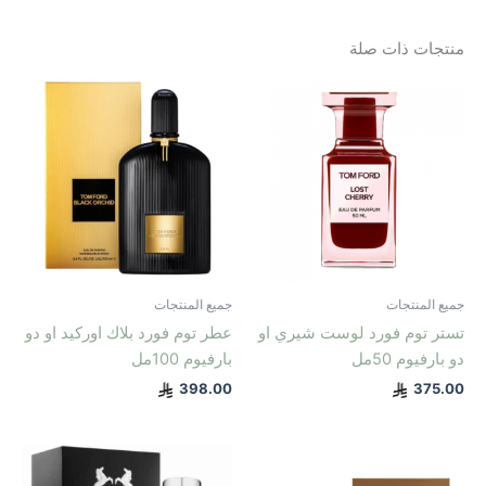
منتجات ذات صلة
جميع المنتجات
جميع المنتجات
تستر توم فورد لوست شيري او
عطر توم فورد بلاك اوركيد او دو
دو بارفيوم 50مل
بارفيوم 100مل
398.00
375.00