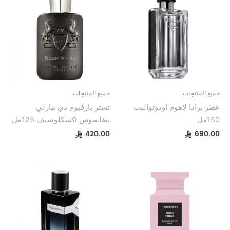
جميع المنتجات
جميع المنتجات
عطر برادا لاهوم اودوتواليت
تستر بارفيوم دي مارلي
150مل
بيغاسوس اكسكلوسيف 125مل
420.00
690.00