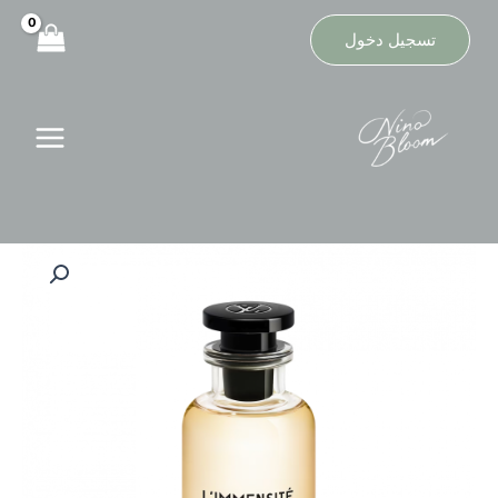
خطي
لى
تسجيل دخول
لمحتوى
كمية
عطر
لويس
فيتون
ليمنست
او
دو
بارفيوم
رجالي
100مل